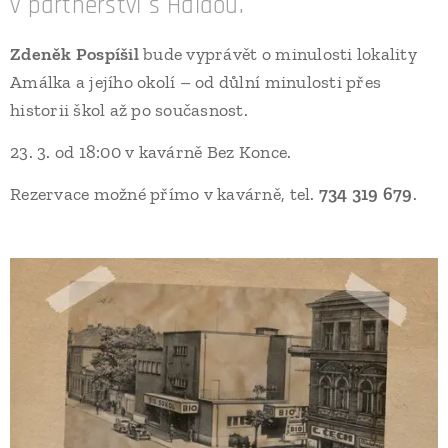
v partnerství s Haldou.
Zdeněk Pospíšil
bude vyprávět o minulosti lokality
Amálka a jejího okolí – od důlní minulosti přes
historii škol až po současnost.
23. 3. od 18:00 v kavárně Bez Konce.
Rezervace možné přímo v kavárně, tel.
734 319 679
.