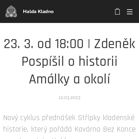
Halda Kladno
23. 3. od 18:00 | Zdeněk
Pospíšil o historii
Amálky a okolí
12.03.2023
Nový cyklus přednášek Střípky kladenské
historie, který pořádá Kavárna Bez Konce