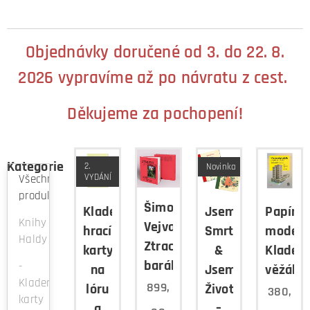
Objednávky doručené od 3. do 22. 8.
2026 vypravíme až po návratu z cest.
Děkujeme za pochopení!
Kategorie
2.
Novinka
VYDÁNÍ
Všechny
produkty
Šimon
Kladenské
Jsem
Papíro
Knihy
Vejvančický:
hrací
Smrt
model
Haldy
Ztracený
karty
&
Kladen
baráky
-
na
Jsem
věžák
Kladenské
899,
lóru
Život
380,
karty
a
–