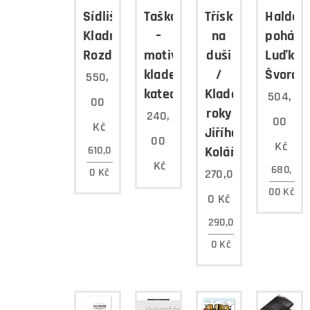
Sídliště
Taška
Třísky
Halda
Kladno-
–
na
poháde
Rozdělov
motiv
duši
Luďka
kladenské
/
Švorce
550,
katedrály
Kladenské
504,
00
roky
240,
00
Kč
Jiřího
00
Kč
610,0
Koláře
Kč
680,
0
Kč
270,0
00
Kč
0
Kč
290,0
0
Kč