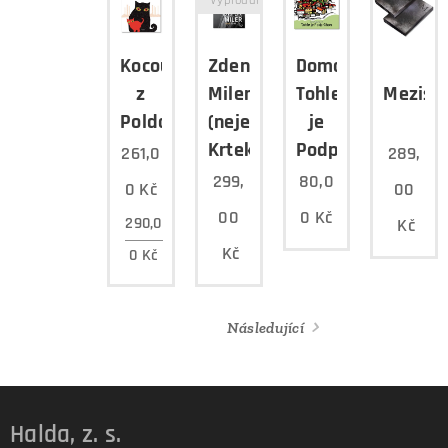
Vyprodáno
Kocouři
Zdeněk
Domalovánka
z
Miler
Tohle
Mezisk
Poldovky
(nejen)
je
Krtek
Podprůhon
261,0
289,
299,
80,0
0
Kč
00
00
0
Kč
290,0
Kč
Kč
0
Kč
Následující
Halda, z. s.