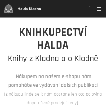
Halda Kladno
KNIHKUPECTVÍ
HALDA
Knihy z Kladna a o Kladně
Nákupem na našem e-shopu nám
pomáháte ve vydávání dalších publikací
(z nákupu jinde se k nám dostane jen cca polovina
doporučené prodejní ceny).