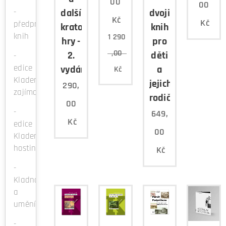
00
00
-
další
dvojice
Kč
Kč
předprodej
kratochvilné
knih
knih
1 290
hry -
pro
,00
2.
děti
-
edice
vydání
a
Kč
Kladenské
jejich
290,
zajímavosti
rodiče
00
-
649,
Kč
edice
00
Kladenské
hostince
Kč
-
Kladno
a
umění
-