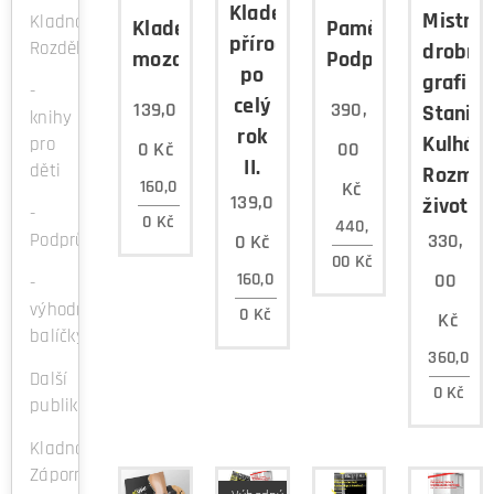
Kladenskou
Mistr
Kladno-
Kladenská
Paměť
přírodou
Rozdělov
drobné
mozaika
Podprůhonu
po
grafiky
-
celý
139,0
390,
Stanisl
knihy
rok
Kulháne
pro
0
Kč
00
II.
děti
Rozměr
160,0
Kč
139,0
života
-
0
Kč
440,
Podprůhon
330,
0
Kč
00
Kč
160,0
00
-
výhodné
0
Kč
Kč
balíčky
360,0
Další
0
Kč
publikace
Kladno
Záporno