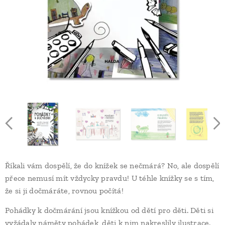
Říkali vám dospělí, že do knížek se nečmárá? No, ale dospělí
přece nemusí mít vždycky pravdu! U téhle knížky se s tím,
že si ji dočmáráte, rovnou počítá!
Pohádky k dočmárání jsou knížkou od dětí pro děti. Děti si
vyžádaly náměty pohádek, děti k nim nakreslily ilustrace.