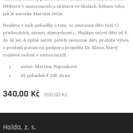
Některé v nemocnicích a některé ve školách, během toho,
jak je autorka Martina četla.
Najdete v nich pohádky o tom, co současné děti řeší. O
předsudcích, závisti, zlomyslnosti... Nejlépe osloví děti od 6
do 14 let. A úplně nejvíc potěší nemocné děti, protože výnos
z prodejů putuje na podporu projektu Dr. Klaun, který
rozdává radost v nemocnicích.
autor: Martina Pupcsiková
25 pohádek // 256 stran
340,00
Kč
390,00
Kč
Halda, z. s.