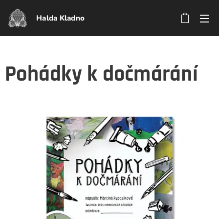
Halda Kladno
Pohádky k dočmárání