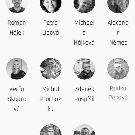
Roman
Petra
Michael
Alexand
Hájek
Líbová
a
r
Hájková
Němec
Radka
Verča
Michal
Zdeněk
Peková
Skopco
Procház
Pospíšil
vá
ka