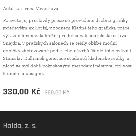
Autorka: Irena Veverková
Po světě jej proslavily precizně provedené drobné grafiky
(především ex libris), v rodném Kladně jeho grafická práce
výrazně formovala knižní produkci nakladatele Jaroslava
Šnajdra, v pražských salónech se těšily oblibě módní
doplňky zhotovované podle jeho návrhů. Vedle toho ovlivnil
Stanislav Kulhánek generace studentů kladenské reálky, u
nichž ve své době pokrokovými metodami pěstoval citlivost
k umění a designu.
330,00
Kč
360,00
Kč
Halda, z. s.