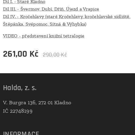
Díl I. - Staré Kladno
Díl III. - Švermov, Dubí, Dříň, Újezd a Vrapice
Díl IV. - Kročehlavy (staré Kročehlavy, kročehlavské sídliště,
Štěpánka, Svépomoc, Sítná & Výhybka)
VIDEO - představení knižní tetralogie
261,00
Kč
290,00
Kč
Halda, z. s.
V. Burgra 136, 272 01 Kladno
IČ 22748199
INFORMACE