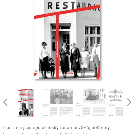
Hostince jsou společenský fenomén. Svůj oblíbený