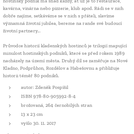
hostinský podnik má snad každý, ať už je to restaurace,
kavárna, vinárna nebo pizzerie, klub apod. Rádi se v nich
dobře najíme, setkáváme se v nich s přáteli, slavíme
významná životní jubilea, bereme na rande své budoucí
životní partnery...
Průvodce historií kladenských hostinců je trilogií mapující
minulost hostinských podniků, které se před rokem 1989
nacházely na území města. Druhý díl se zaměřuje na Nové
Kladno, Podprůhon, Rozdělov a Habešovnu a přibližuje
historii téměř 80 podniků.
autor: Zdeněk Pospíšil
ISBN 978-80-905992-8-4
brožovaná, 264 černobílých stran
13 x 23 cm
vyšlo 30. 11. 2017