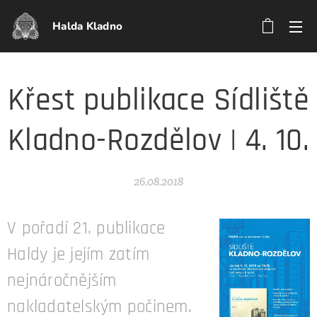
Halda Kladno
Křest publikace Sídliště
Kladno-Rozdělov | 4. 10.
26.08.2018
V pořadí 21. publikace
Haldy je jejím zatím
nejnáročnějším
nakladatelským počinem.