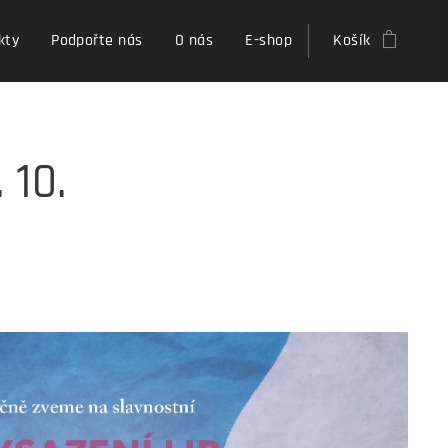
kty
Podpořte nás
O nás
E-shop
Košík
 10.