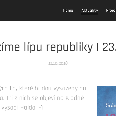
Home
Aktuality
Proje
íme lípu republiky | 23.
11.10.2018
ých lip, které budou vysazeny na
. Tři z nich se objeví na Kladně
 vysadí Halda ;-)