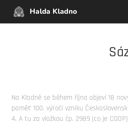
Halda Kladno
Sáz
Na Kladně se během října objeví 18 nov
paměť 100. výročí vzniku Československa
4. A tu za vložkou čp. 2989 (co je COOP)