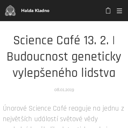
Halda Kladno
Science Café 13. 2. |
Budoucnost geneticky
vylepšeného lidstva
08.01.2019
Únorové Science Café reaguje na jednu z
největších událostí světové vědy