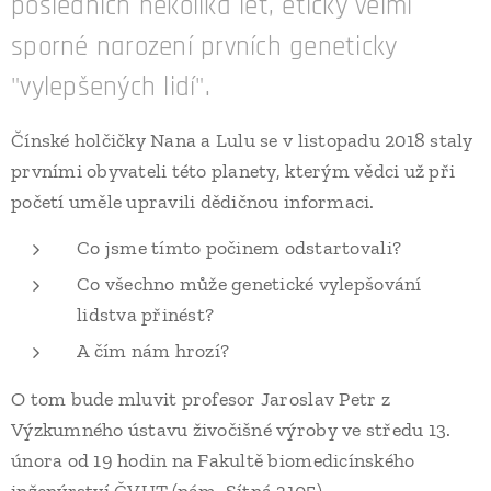
posledních několika let, eticky velmi
sporné narození prvních geneticky
"vylepšených lidí".
Čínské holčičky Nana a Lulu se v listopadu 2018 staly
prvními obyvateli této planety, kterým vědci už při
početí uměle upravili dědičnou informaci.
Co jsme tímto počinem odstartovali?
Co všechno může genetické vylepšování
lidstva přinést?
A čím nám hrozí?
O tom bude mluvit profesor Jaroslav Petr z
Výzkumného ústavu živočišné výroby ve středu 13.
února od 19 hodin na Fakultě biomedicínského