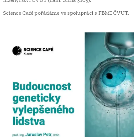
inženýrství ČVUT (nám. Sítná 3105).
Science Café pořádáme ve spolupráci s FBMI ČVUT.