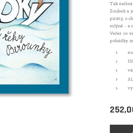
Tak začíná
Zoubek a j
piráty, o c
mlýně - a 
Večer co v
pohádky in
au
IS
vá
21
vy
252,0