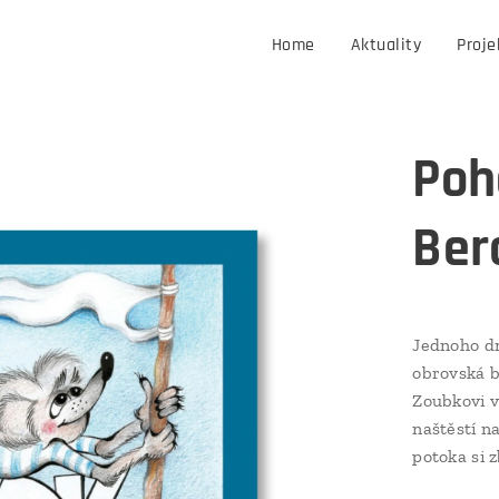
Home
Aktuality
Proje
Poh
Ber
Jednoho dn
obrovská b
Zoubkovi v
naštěstí n
potoka si z