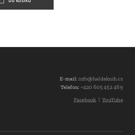
Do košíku
E-mail:
info@haldaknih.cz
Telefon:
+420 605 452 469
Facebook
|
YouTube