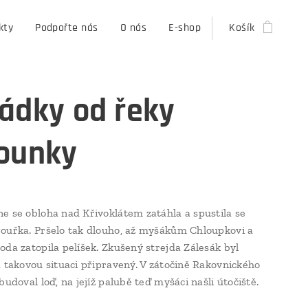
kty
Podpořte nás
O nás
E-shop
Košík
ádky od řeky
ounky
e se obloha nad Křivoklátem zatáhla a spustila se
ouřka. Pršelo tak dlouho, až myšákům Chloupkovi a
oda zatopila pelíšek. Zkušený strejda Zálesák byl
a takovou situaci připravený. V zátočině Rakovnického
budoval loď, na jejíž palubě teď myšáci našli útočiště.