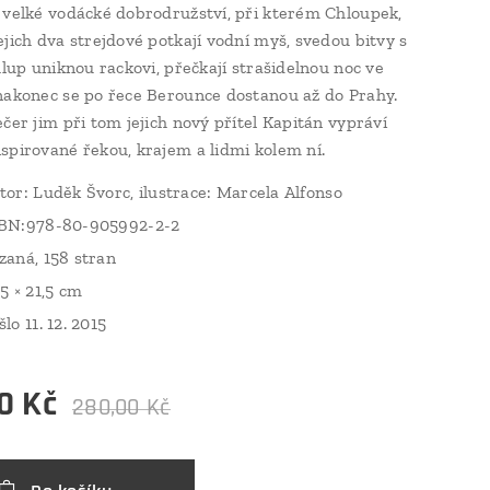
 velké vodácké dobrodružství, při kterém Chloupek,
ejich dva strejdové potkají vodní myš, svedou bitvy s
hlup uniknou rackovi, přečkají strašidelnou noc ve
nakonec se po řece Berounce dostanou až do Prahy.
ečer jim při tom jejich nový přítel Kapitán vypráví
spirované řekou, krajem a lidmi kolem ní.
tor: Luděk Švorc, ilustrace: Marcela Alfonso
BN:978-80-905992-2-2
zaná, 158 stran
,5 × 21,5 cm
šlo 11. 12. 2015
0
Kč
280,00
Kč