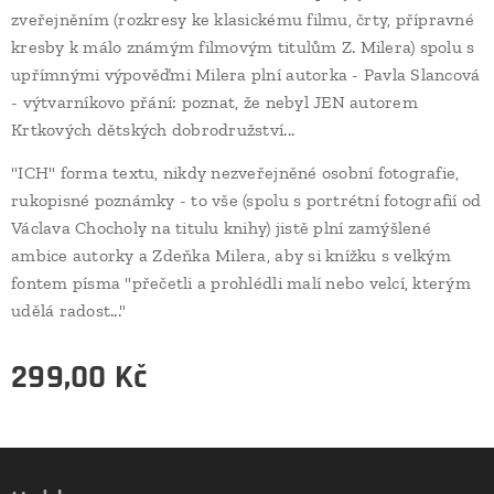
zveřejněním (rozkresy ke klasickému filmu, črty, přípravné
kresby k málo známým filmovým titulům Z. Milera) spolu s
upřímnými výpověďmi Milera plní autorka - Pavla Slancová
- výtvarníkovo přání: poznat, že nebyl JEN autorem
Krtkových dětských dobrodružství...
"ICH" forma textu, nikdy nezveřejněné osobní fotografie,
rukopisné poznámky - to vše (spolu s portrétní fotografií od
Václava Chocholy na titulu knihy) jistě plní zamýšlené
ambice autorky a Zdeňka Milera, aby si knížku s velkým
fontem písma "přečetli a prohlédli malí nebo velcí, kterým
udělá radost..."
299,00
Kč